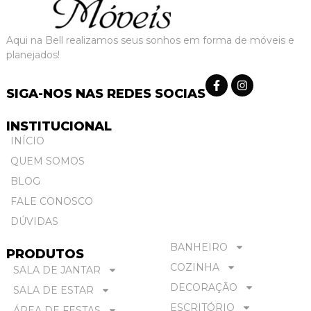
Aqui na Bell realizamos seus sonhos em forma de móveis e
planejados!
SIGA-NOS NAS REDES SOCIAS
INSTITUCIONAL
INÍCIO
QUEM SOMOS
BLOG
FALE CONOSCO
DÚVIDAS
BANHEIRO
PRODUTOS
COZINHA
SALA DE JANTAR
DECORAÇÃO
SALA DE ESTAR
ESCRITÓRIO
ÁREA DE FESTAS