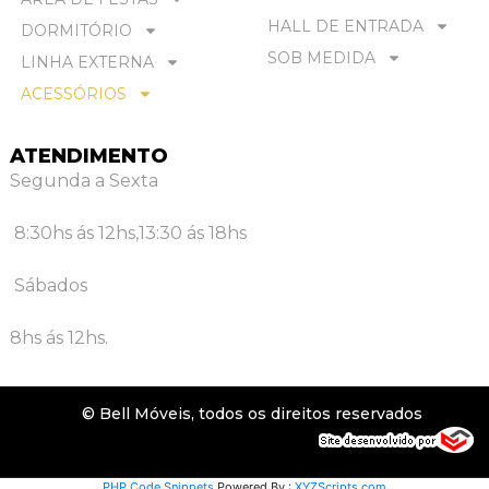
HALL DE ENTRADA
DORMITÓRIO
SOB MEDIDA
LINHA EXTERNA
ACESSÓRIOS
ATENDIMENTO
Segunda a Sexta
8:30hs ás 12hs,
13:30 ás 18hs
Sábados
8hs ás 12hs.
© Bell Móveis, todos os direitos reservados
PHP Code Snippets
Powered By :
XYZScripts.com