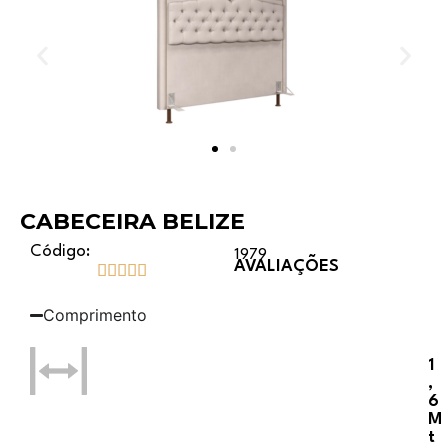
CABECEIRA BELIZE
Código:
1979
AVALIAÇÕES





Comprimento
1
,
6
M
T