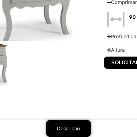
Comprime
90
Profundid
Altura
SOLICIT
Descrição