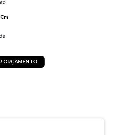
nto
 Cm
ade
AR ORÇAMENTO