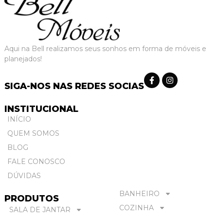
Aqui na Bell realizamos seus sonhos em forma de móveis e
planejados!
SIGA-NOS NAS REDES SOCIAS
INSTITUCIONAL
INÍCIO
QUEM SOMOS
BLOG
FALE CONOSCO
DÚVIDAS
BANHEIRO
PRODUTOS
COZINHA
SALA DE JANTAR