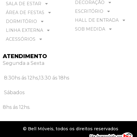
DECORAÇÃO
SALA DE ESTAR
ESCRITÓRIO
ÁREA DE FESTAS
HALL DE ENTRADA
DORMITÓRIO
SOB MEDIDA
LINHA EXTERNA
ACESSÓRIOS
ATENDIMENTO
Segunda a Sexta
8:30hs ás 12hs,
13:30 ás 18hs
Sábados
8hs ás 12hs.
© Bell Móveis, todos os direitos reservados