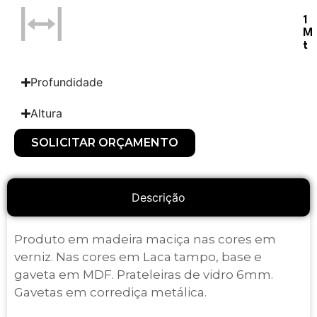
1
M
T
Profundidade
Altura
SOLICITAR ORÇAMENTO
Descrição
Produto em madeira maciça nas cores em
verniz. Nas cores em Laca tampo, base e
gaveta em MDF. Prateleiras de vidro 6mm.
Gavetas em corrediça metálica.