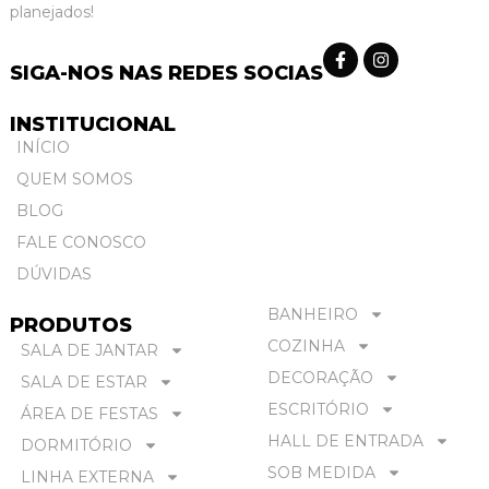
planejados!
SIGA-NOS NAS REDES SOCIAS
INSTITUCIONAL
INÍCIO
QUEM SOMOS
BLOG
FALE CONOSCO
DÚVIDAS
BANHEIRO
PRODUTOS
COZINHA
SALA DE JANTAR
DECORAÇÃO
SALA DE ESTAR
ESCRITÓRIO
ÁREA DE FESTAS
HALL DE ENTRADA
DORMITÓRIO
SOB MEDIDA
LINHA EXTERNA