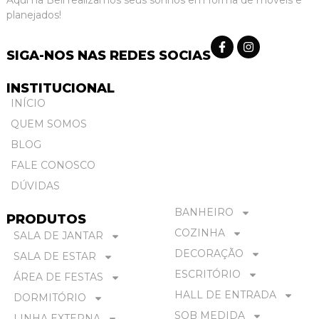
Aqui na Bell realizamos seus sonhos em forma de móveis e
planejados!
SIGA-NOS NAS REDES SOCIAS
INSTITUCIONAL
INÍCIO
QUEM SOMOS
BLOG
FALE CONOSCO
DÚVIDAS
BANHEIRO
PRODUTOS
COZINHA
SALA DE JANTAR
DECORAÇÃO
SALA DE ESTAR
ESCRITÓRIO
ÁREA DE FESTAS
HALL DE ENTRADA
DORMITÓRIO
SOB MEDIDA
LINHA EXTERNA