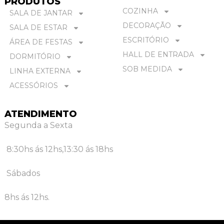
PRODUTOS
COZINHA
SALA DE JANTAR
DECORAÇÃO
SALA DE ESTAR
ESCRITÓRIO
ÁREA DE FESTAS
HALL DE ENTRADA
DORMITÓRIO
SOB MEDIDA
LINHA EXTERNA
ACESSÓRIOS
ATENDIMENTO
Segunda a Sexta
8:30hs ás 12hs,
13:30 ás 18hs
Sábados
8hs ás 12hs.